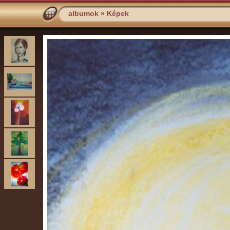
albumok
»
Képek