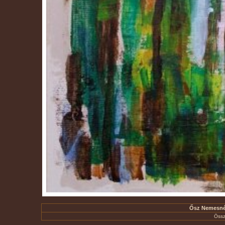
Ősz Nemesnépe
Össz