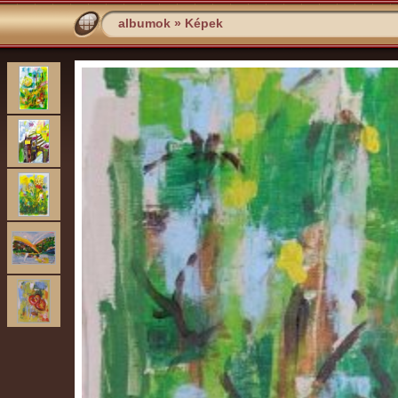
albumok
»
Képek