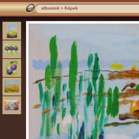
albumok
»
Képek