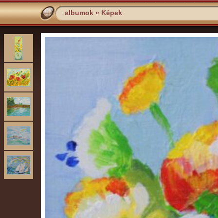
albumok
»
Képek