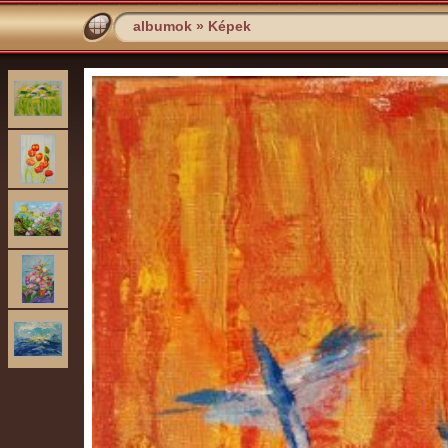
albumok
»
Képek