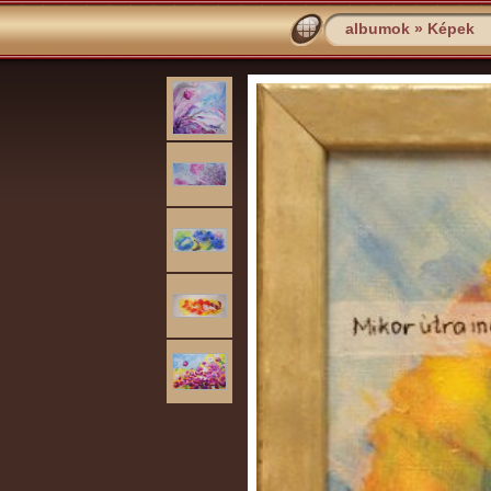
albumok
»
Képek