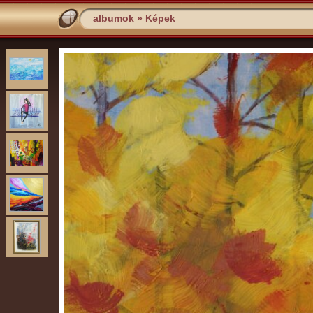
albumok
»
Képek