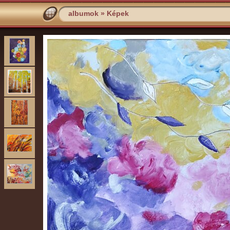
albumok
»
Képek