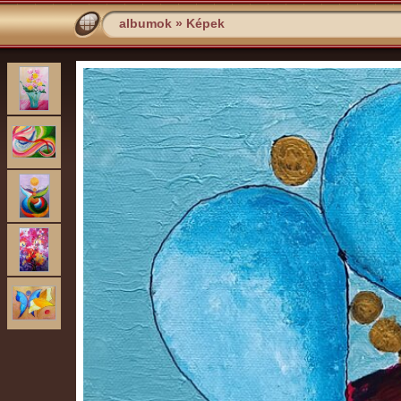
albumok
»
Képek