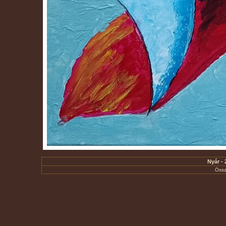
Nyár - 
Össz