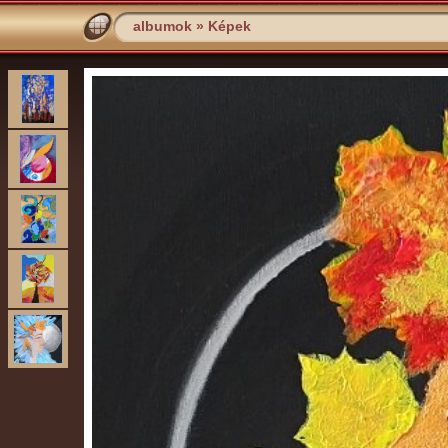
albumok
»
Képek