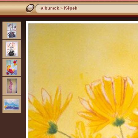
albumok
»
Képek