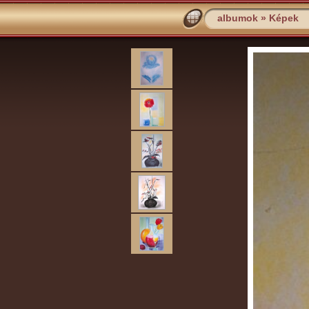
albumok
»
Képek