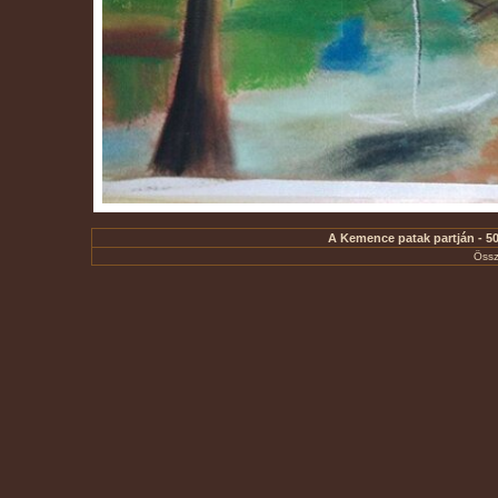
A Kemence patak partján - 50
Össz