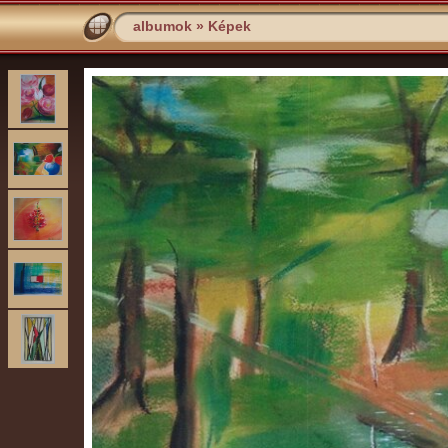
albumok
»
Képek