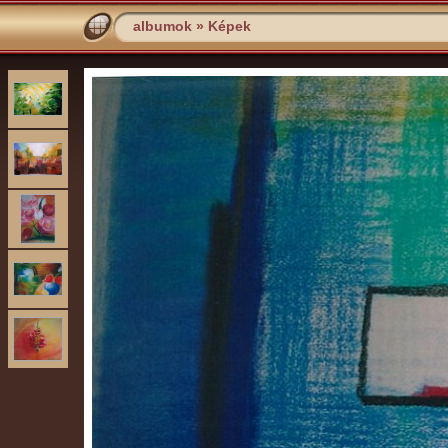
albumok
»
Képek