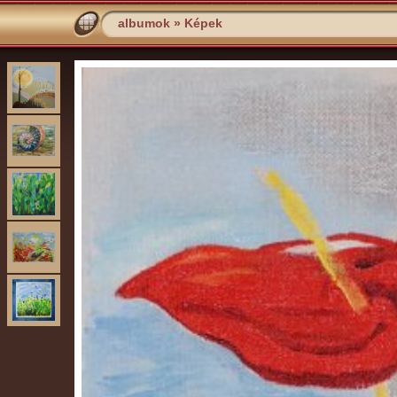
albumok
»
Képek