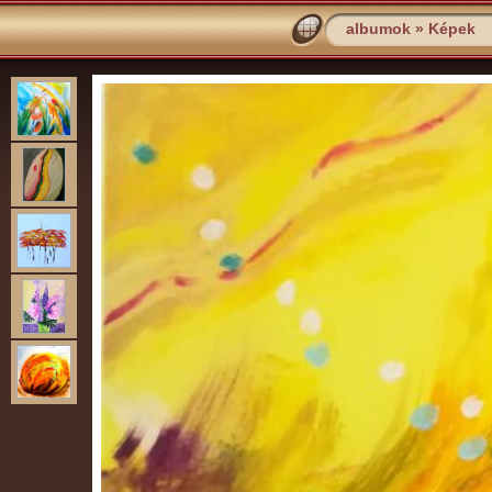
albumok
»
Képek