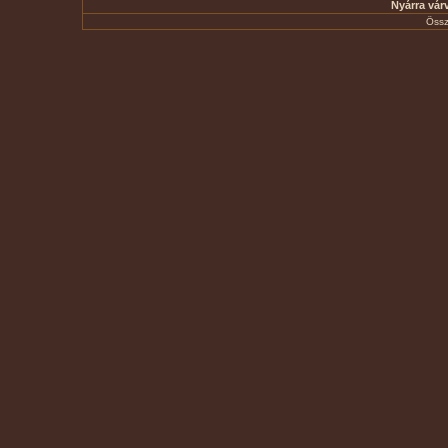
Nyárra várv
Össz