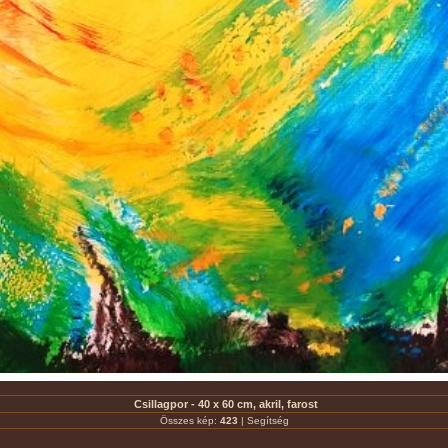
Csillagpor - 40 x 60 cm, akril, farost
Összes kép:
423
|
Segítség