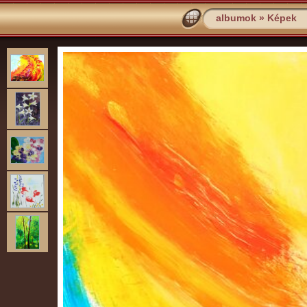
albumok
»
Képek