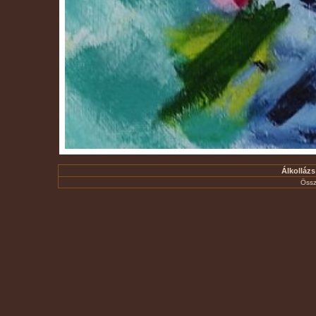
Álkollázs
Össz