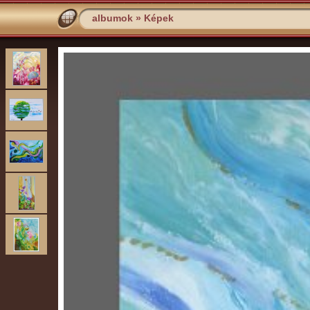
albumok
»
Képek