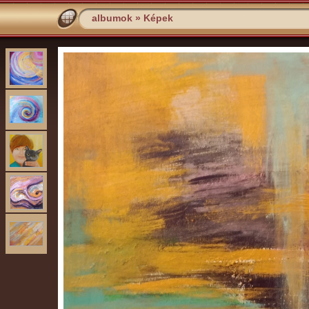
albumok
»
Képek