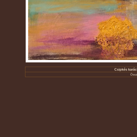
Csipkés karács
Össz