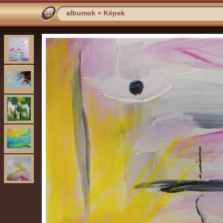
albumok
»
Képek