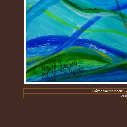
Erővonalak Nórának! - 2
Össz