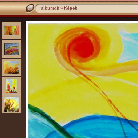
albumok
»
Képek