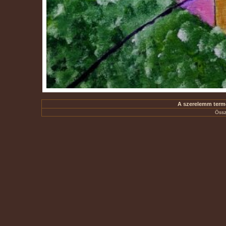
A szerelemm termés
Össz