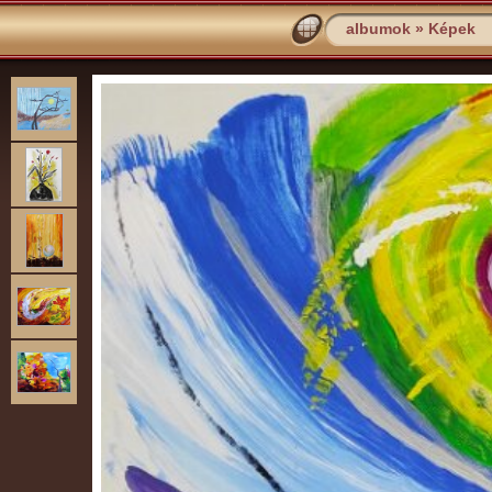
albumok
»
Képek