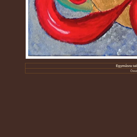
Egymásra talá
Össz