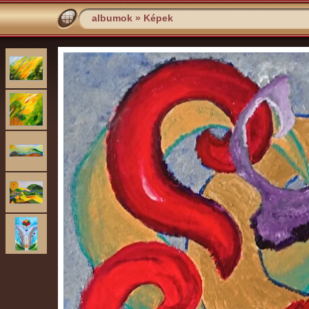
albumok
»
Képek