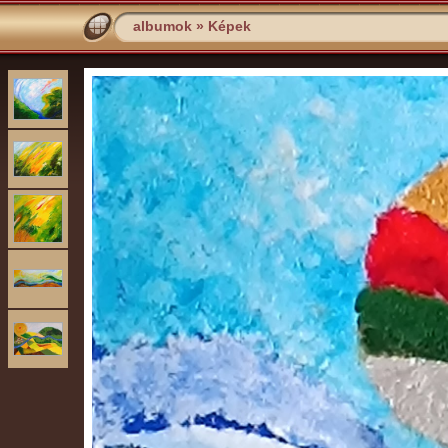
albumok
»
Képek