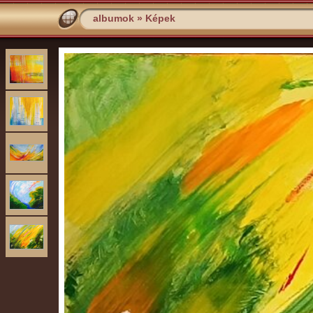
albumok
»
Képek